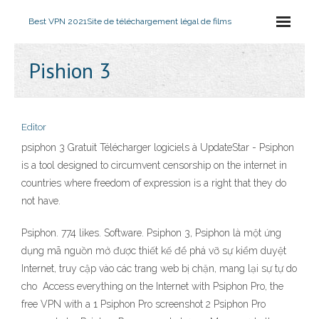
Best VPN 2021
Site de téléchargement légal de films
Pishion 3
Editor
psiphon 3 Gratuit Télécharger logiciels à UpdateStar - Psiphon
is a tool designed to circumvent censorship on the internet in
countries where freedom of expression is a right that they do
not have.
Psiphon. 774 likes. Software. Psiphon 3, Psiphon là một ứng
dụng mã nguồn mở được thiết kế để phá vỡ sự kiểm duyệt
Internet, truy cập vào các trang web bị chặn, mang lại sự tự do
cho Access everything on the Internet with Psiphon Pro, the
free VPN with a 1 Psiphon Pro screenshot 2 Psiphon Pro