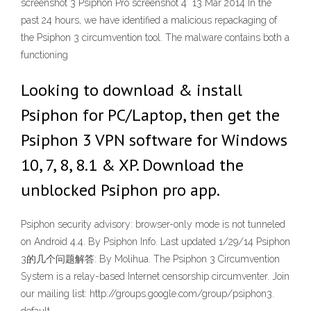
screenshot 3 Psiphon Pro screenshot 4 13 Mar 2014 In the
past 24 hours, we have identified a malicious repackaging of
the Psiphon 3 circumvention tool. The malware contains both a
functioning
Looking to download & install
Psiphon for PC/Laptop, then get the
Psiphon 3 VPN software for Windows
10, 7, 8, 8.1 & XP. Download the
unblocked Psiphon pro app.
Psiphon security advisory: browser-only mode is not tunneled
on Android 4.4. By Psiphon Info. Last updated 1/29/14 Psiphon
3的几个问题解答: By Molihua. The Psiphon 3 Circumvention
System is a relay-based Internet censorship circumventer. Join
our mailing list: http://groups.google.com/group/psiphon3.