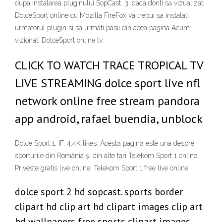
dupa instalarea pluginului SopCast. 3. daca doriti sa vizualizati
DolceSport online cu Mozilla FireFox va trebui sa instalati
urmatorul plugin si sa urmati pasii din acea pagina Acum
vizionati DolceSport online tv.
CLICK TO WATCH TRACE TROPICAL TV
LIVE STREAMING dolce sport live nfl
network online free stream pandora
app android, rafael buendia, unblock
Dolce Sport 1, IF. 4.4K likes. Acestă pagină este una despre
sporturile din România și din alte tari Telekom Sport 1 online.
Priveste gratis live online, Telekom Sport 1 free live online.
dolce sport 2 hd sopcast. sports border
clipart hd clip art hd clipart images clip art
hd wallpapers free sports clipart images