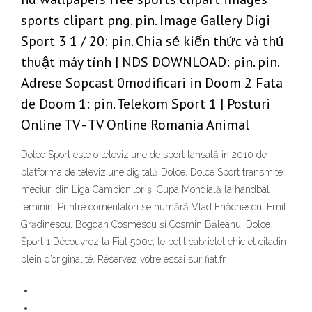
sports clipart png. pin. Image Gallery Digi
Sport 3 1 / 20: pin. Chia sẻ kiến thức và thủ
thuật máy tính | NDS DOWNLOAD: pin. pin.
Adrese Sopcast 0modificari in Doom 2 Fata
de Doom 1: pin. Telekom Sport 1 | Posturi
Online TV - TV Online Romania Animal
Dolce Sport este o televiziune de sport lansată in 2010 de
platforma de televiziune digitală Dolce. Dolce Sport transmite
meciuri din Liga Campionilor și Cupa Mondială la handbal
feminin. Printre comentatori se numără Vlad Enăchescu, Emil
Grădinescu, Bogdan Cosmescu și Cosmin Băleanu. Dolce
Sport 1 Découvrez la Fiat 500c, le petit cabriolet chic et citadin
plein d’originalité. Réservez votre essai sur fiat.fr