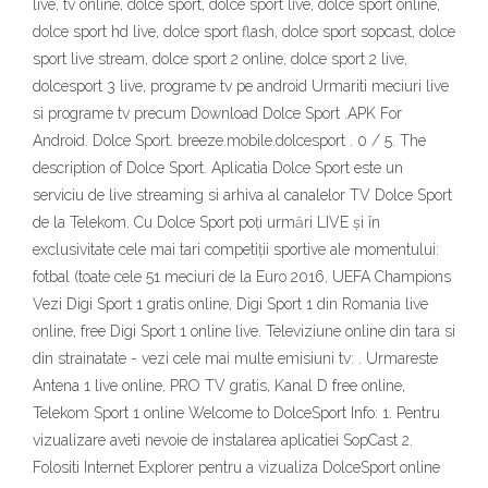
live, tv online, dolce sport, dolce sport live, dolce sport online,
dolce sport hd live, dolce sport flash, dolce sport sopcast, dolce
sport live stream, dolce sport 2 online, dolce sport 2 live,
dolcesport 3 live, programe tv pe android Urmariti meciuri live
si programe tv precum Download Dolce Sport .APK For
Android. Dolce Sport. breeze.mobile.dolcesport . 0 / 5. The
description of Dolce Sport. Aplicatia Dolce Sport este un
serviciu de live streaming si arhiva al canalelor TV Dolce Sport
de la Telekom. Cu Dolce Sport poți urmări LIVE și în
exclusivitate cele mai tari competiții sportive ale momentului:
fotbal (toate cele 51 meciuri de la Euro 2016, UEFA Champions
Vezi Digi Sport 1 gratis online, Digi Sport 1 din Romania live
online, free Digi Sport 1 online live. Televiziune online din tara si
din strainatate - vezi cele mai multe emisiuni tv: . Urmareste
Antena 1 live online, PRO TV gratis, Kanal D free online,
Telekom Sport 1 online Welcome to DolceSport Info: 1. Pentru
vizualizare aveti nevoie de instalarea aplicatiei SopCast 2.
Folositi Internet Explorer pentru a vizualiza DolceSport online